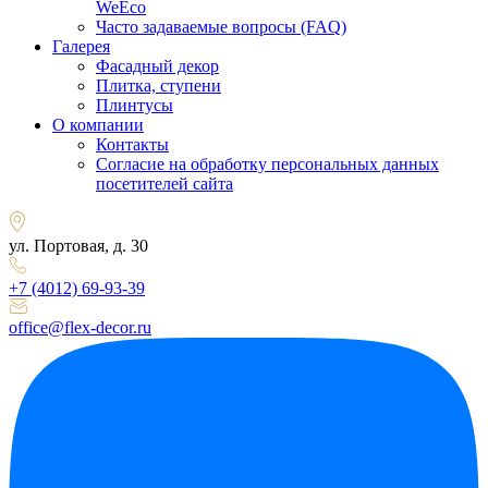
WeEco
Часто задаваемые вопросы (FAQ)
Галерея
Фасадный декор
Плитка, ступени
Плинтусы
О компании
Контакты
Согласие на обработку персональных данных
посетителей сайта
ул. Портовая, д. 30
+7 (4012) 69-93-39
office@flex-decor.ru